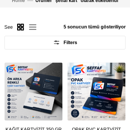
Home
Ürünler “şeffaf kart” olarak etiketlendi
5 sonucun tümü gösteriliyor
See
Filters
KAĞIT KARTVİZİT 350 GR
OPAK PVC KARTVİZİT