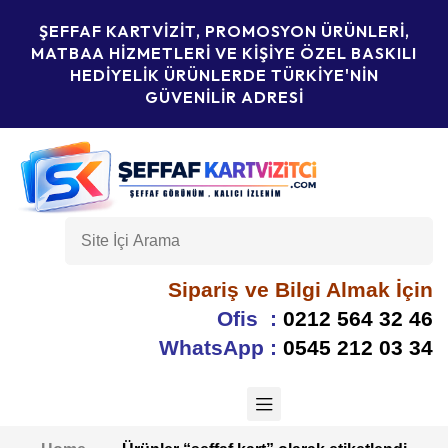
ŞEFFAF KARTVIZIT, PROMOSYON ÜRÜNLERI,
MATBAA HIZMETLERI VE KIŞIYE ÖZEL BASKILI
HEDIYELIK ÜRÜNLERDE TÜRKIYE'NIN
GÜVENILIR ADRESI
Sipariş ve Bilgi Almak İçin
Ofis :
0212 564 32 46
WhatsApp :
0545 212 03 34